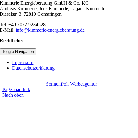
Kimmerle Energieberatung GmbH & Co. KG
Andreas Kimmerle, Jens Kimmerle, Tatjana Kimmerle
Dieselstr. 3, 72810 Gomaringen
Tel: +49 7072 9284528
E-Mail:
info@kimmerle-energieberatung.de
Rechtliches
Toggle Navigation
Impressum
Datenschutzerklärung
Copyright
2026 – Alle Rechte vorbehalten.
Webseite erstellt durch:
Sonnenfroh Werbeagentur
Page load link
Nach oben